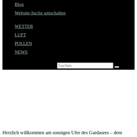
Blog
Website-Suche umschalten
WETTER
LUFT
POLLEN
NEWS
Diese Website durchsuchen
Ciao
und
buongiorno
auf
der-
Gardasee
.de
Herzlich willkommen am sonnigen Ufer des Gardasees – dem