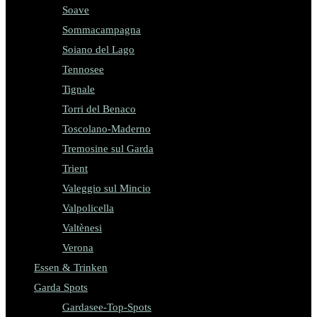
Soave
Sommacampagna
Soiano del Lago
Tennosee
Tignale
Torri del Benaco
Toscolano-Maderno
Tremosine sul Garda
Trient
Valeggio sul Mincio
Valpolicella
Valtènesi
Verona
Essen & Trinken
Garda Spots
Gardasee-Top-Spots