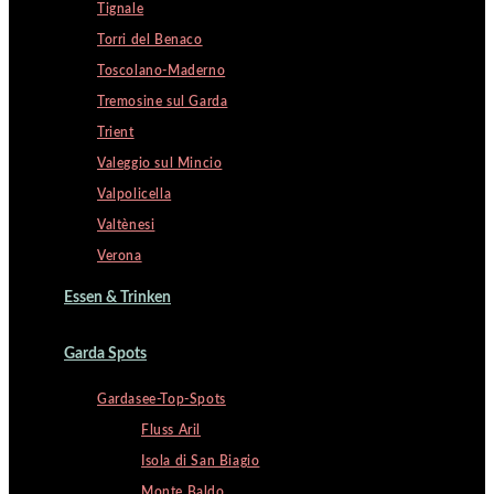
Tignale
Torri del Benaco
Toscolano-Maderno
Tremosine sul Garda
Trient
Valeggio sul Mincio
Valpolicella
Valtènesi
Verona
Essen & Trinken
Garda Spots
Gardasee-Top-Spots
Fluss Aril
Isola di San Biagio
Monte Baldo