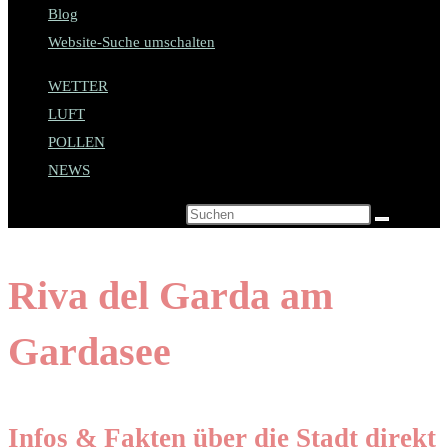
Blog
Website-Suche umschalten
WETTER
LUFT
POLLEN
NEWS
Diese Website durchsuchen
Riva del Garda am
Gardasee
Infos & Fakten über die Stadt direkt