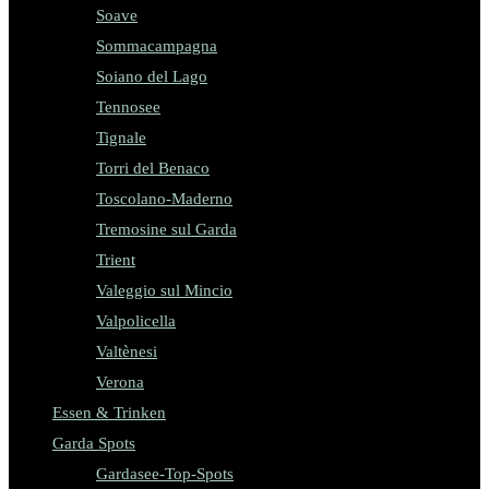
Soave
Sommacampagna
Soiano del Lago
Tennosee
Tignale
Torri del Benaco
Toscolano-Maderno
Tremosine sul Garda
Trient
Valeggio sul Mincio
Valpolicella
Valtènesi
Verona
Essen & Trinken
Garda Spots
Gardasee-Top-Spots