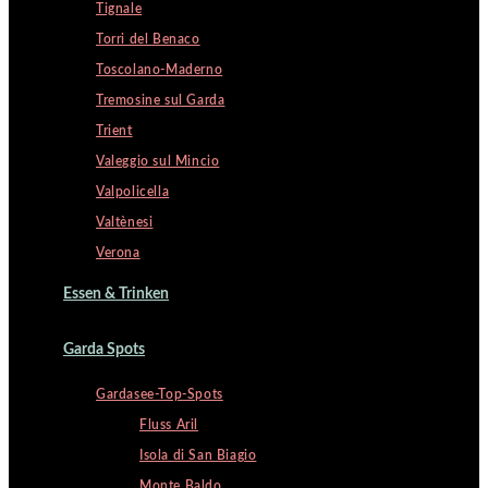
Tignale
Torri del Benaco
Toscolano-Maderno
Tremosine sul Garda
Trient
Valeggio sul Mincio
Valpolicella
Valtènesi
Verona
Essen & Trinken
Garda Spots
Gardasee-Top-Spots
Fluss Aril
Isola di San Biagio
Monte Baldo