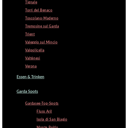
Tignale
Torri del Benaco
Toscolano-Maderno
Tremosine sul Garda
Trient
Valeggio sul Mincio
Valpolicella
Valtènesi
Verona
Essen & Trinken
Garda Spots
Gardasee-Top-Spots
Fluss Aril
Isola di San Biagio
Monte Baldo