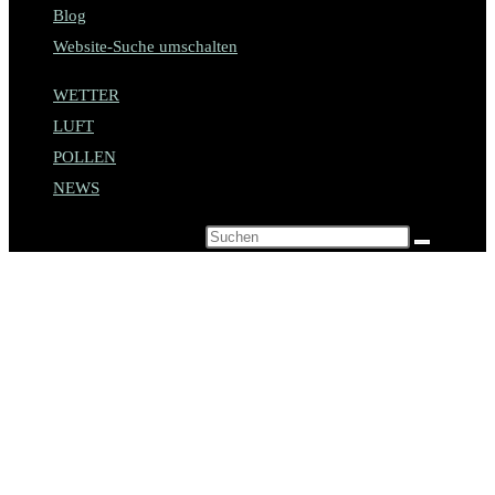
Blog
Website-Suche umschalten
WETTER
LUFT
POLLEN
NEWS
Diese Website durchsuchen
Infos rund um
Sommacampagna am
Gardasee