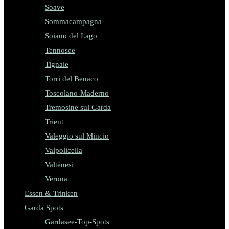
Soave
Sommacampagna
Soiano del Lago
Tennosee
Tignale
Torri del Benaco
Toscolano-Maderno
Tremosine sul Garda
Trient
Valeggio sul Mincio
Valpolicella
Valtènesi
Verona
Essen & Trinken
Garda Spots
Gardasee-Top-Spots