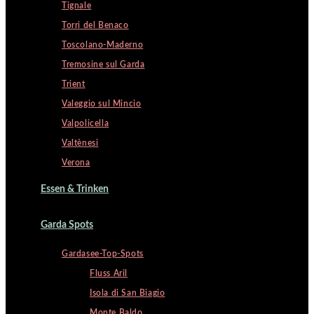
Tignale
Torri del Benaco
Toscolano-Maderno
Tremosine sul Garda
Trient
Valeggio sul Mincio
Valpolicella
Valtènesi
Verona
Essen & Trinken
Garda Spots
Gardasee-Top-Spots
Fluss Aril
Isola di San Biagio
Monte Baldo