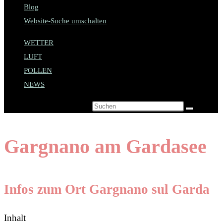
Blog
Website-Suche umschalten
WETTER
LUFT
POLLEN
NEWS
Diese Website durchsuchen
Gargnano am Gardasee
Infos zum Ort Gargnano sul Garda
Inhalt