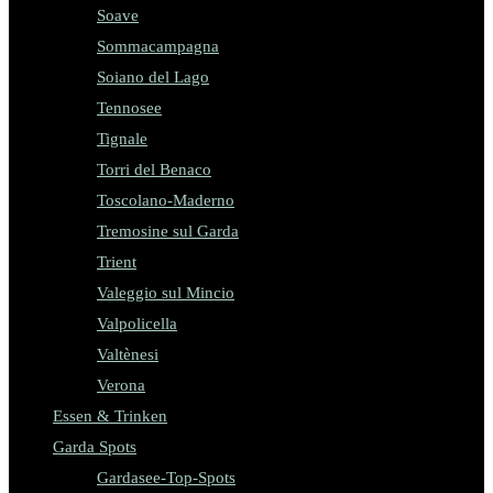
Soave
Sommacampagna
Soiano del Lago
Tennosee
Tignale
Torri del Benaco
Toscolano-Maderno
Tremosine sul Garda
Trient
Valeggio sul Mincio
Valpolicella
Valtènesi
Verona
Essen & Trinken
Garda Spots
Gardasee-Top-Spots