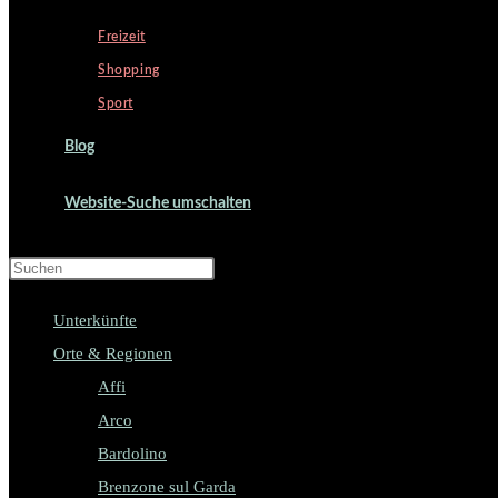
Freizeit
Shopping
Sport
Blog
Website-Suche umschalten
Press Escape to close the search pa
Unterkünfte
Orte & Regionen
Affi
Arco
Bardolino
Brenzone sul Garda