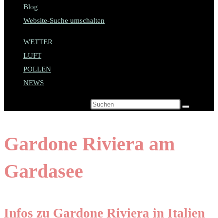
Blog
Website-Suche umschalten
WETTER
LUFT
POLLEN
NEWS
Diese Website durchsuchen
Gardone Riviera am
Gardasee
Infos zu Gardone Riviera in Italien