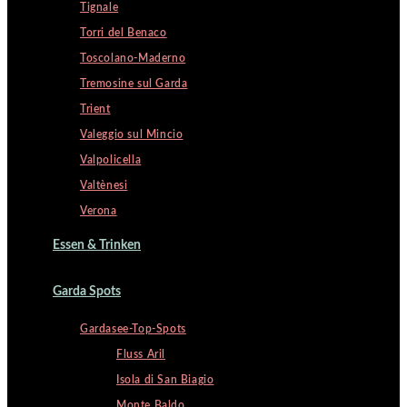
Tignale
Torri del Benaco
Toscolano-Maderno
Tremosine sul Garda
Trient
Valeggio sul Mincio
Valpolicella
Valtènesi
Verona
Essen & Trinken
Garda Spots
Gardasee-Top-Spots
Fluss Aril
Isola di San Biagio
Monte Baldo