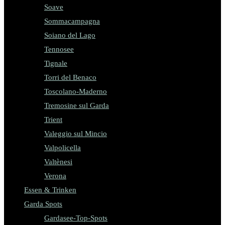
Soave
Sommacampagna
Soiano del Lago
Tennosee
Tignale
Torri del Benaco
Toscolano-Maderno
Tremosine sul Garda
Trient
Valeggio sul Mincio
Valpolicella
Valtènesi
Verona
Essen & Trinken
Garda Spots
Gardasee-Top-Spots