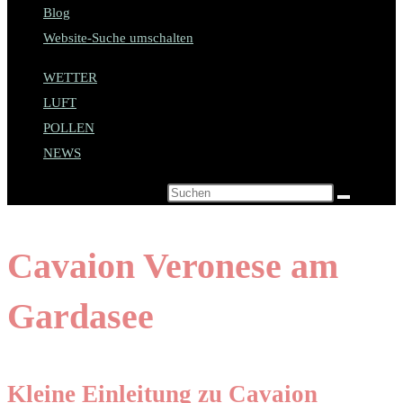
Blog
Website-Suche umschalten
WETTER
LUFT
POLLEN
NEWS
Diese Website durchsuchen
Cavaion Veronese am
Gardasee
Kleine Einleitung zu Cavaion