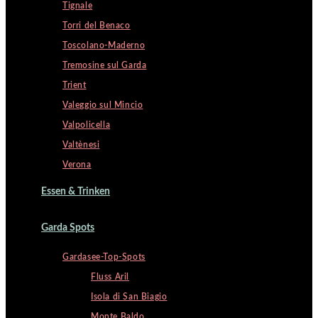
Tignale
Torri del Benaco
Toscolano-Maderno
Tremosine sul Garda
Trient
Valeggio sul Mincio
Valpolicella
Valtènesi
Verona
Essen & Trinken
Garda Spots
Gardasee-Top-Spots
Fluss Aril
Isola di San Biagio
Monte Baldo