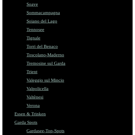
Soave
Sommacampagna
Soiano del Lago
Tennosee
Tignale
Torri del Benaco
Toscolano-Maderno
Tremosine sul Garda
Trient
Valeggio sul Mincio
Valpolicella
Valtènesi
Verona
Essen & Trinken
Garda Spots
Gardasee-Top-Spots