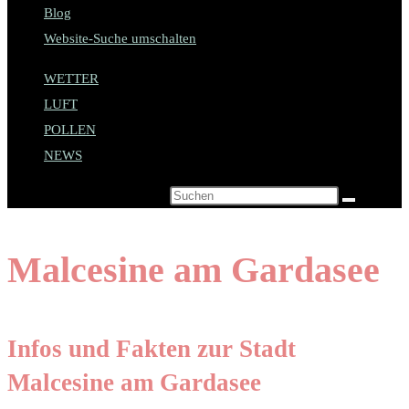
Blog
Website-Suche umschalten
WETTER
LUFT
POLLEN
NEWS
Diese Website durchsuchen
Malcesine am Gardasee
Infos und Fakten zur Stadt
Malcesine am Gardasee