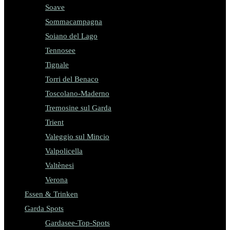
Soave
Sommacampagna
Soiano del Lago
Tennosee
Tignale
Torri del Benaco
Toscolano-Maderno
Tremosine sul Garda
Trient
Valeggio sul Mincio
Valpolicella
Valtènesi
Verona
Essen & Trinken
Garda Spots
Gardasee-Top-Spots