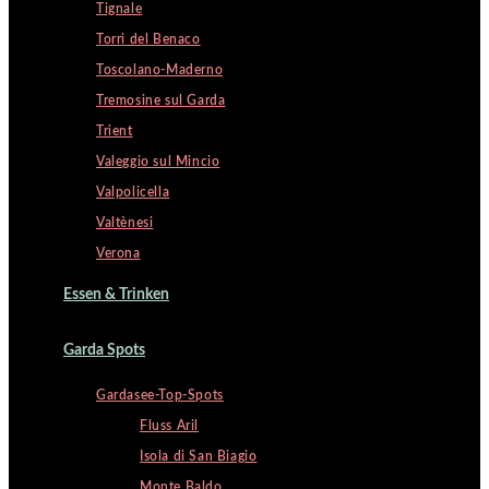
Tignale
Torri del Benaco
Toscolano-Maderno
Tremosine sul Garda
Trient
Valeggio sul Mincio
Valpolicella
Valtènesi
Verona
Essen & Trinken
Garda Spots
Gardasee-Top-Spots
Fluss Aril
Isola di San Biagio
Monte Baldo