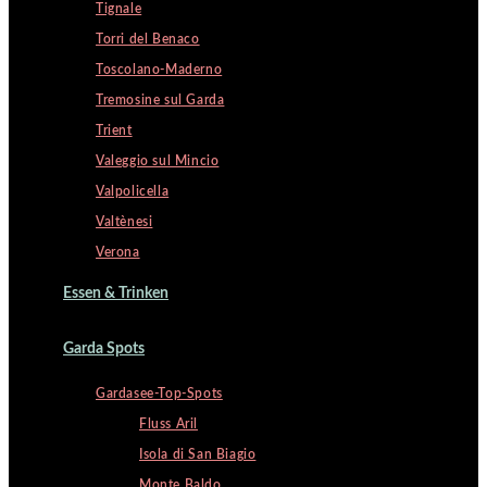
Tignale
Torri del Benaco
Toscolano-Maderno
Tremosine sul Garda
Trient
Valeggio sul Mincio
Valpolicella
Valtènesi
Verona
Essen & Trinken
Garda Spots
Gardasee-Top-Spots
Fluss Aril
Isola di San Biagio
Monte Baldo