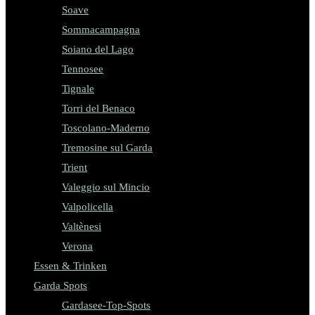
Soave
Sommacampagna
Soiano del Lago
Tennosee
Tignale
Torri del Benaco
Toscolano-Maderno
Tremosine sul Garda
Trient
Valeggio sul Mincio
Valpolicella
Valtènesi
Verona
Essen & Trinken
Garda Spots
Gardasee-Top-Spots