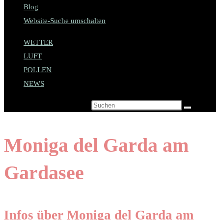
Blog
Website-Suche umschalten
WETTER
LUFT
POLLEN
NEWS
Diese Website durchsuchen
Moniga del Garda am
Gardasee
Infos über Moniga del Garda am