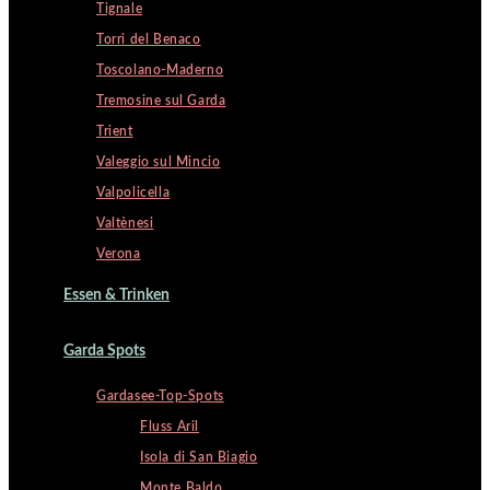
Tignale
Torri del Benaco
Toscolano-Maderno
Tremosine sul Garda
Trient
Valeggio sul Mincio
Valpolicella
Valtènesi
Verona
Essen & Trinken
Garda Spots
Gardasee-Top-Spots
Fluss Aril
Isola di San Biagio
Monte Baldo