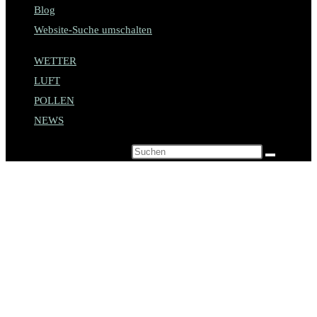
Blog
Website-Suche umschalten
WETTER
LUFT
POLLEN
NEWS
Diese Website durchsuchen
Beste Reisezeit: Wetter
am Gardasee im Juni
2026