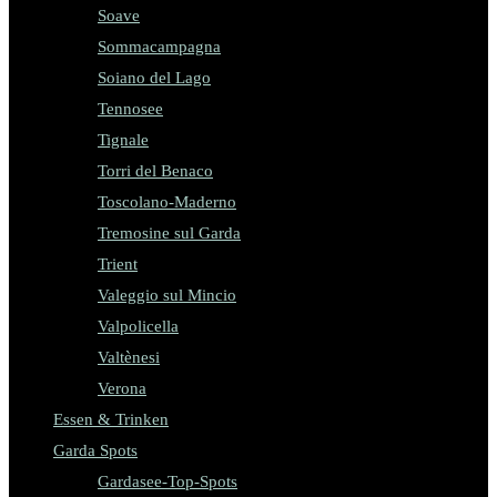
Soave
Sommacampagna
Soiano del Lago
Tennosee
Tignale
Torri del Benaco
Toscolano-Maderno
Tremosine sul Garda
Trient
Valeggio sul Mincio
Valpolicella
Valtènesi
Verona
Essen & Trinken
Garda Spots
Gardasee-Top-Spots