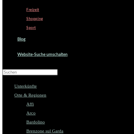
Freizeit
Shopping
Sport
Blog
Website-Suche umschalten
Press Escape to close the search pa
Unterkünfte
Orte & Regionen
Affi
Arco
Bardolino
Brenzone sul Garda