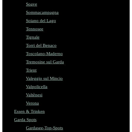
Soave
Sommacampagna
Soiano del Lago
Tennosee
Tignale
Torri del Benaco
Toscolano-Maderno
Tremosine sul Garda
Trient
Valeggio sul Mincio
Valpolicella
Valtènesi
Verona
Essen & Trinken
Garda Spots
Gardasee-Top-Spots