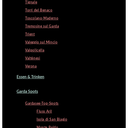
Tignale
Torri del Benaco
Toscolano-Maderno
Tremosine sul Garda
Trient
Valeggio sul Mincio
Valpolicella
Valtènesi
Verona
Essen & Trinken
Garda Spots
Gardasee-Top-Spots
Fluss Aril
Isola di San Biagio
Monte Baldo