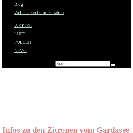
Blog
Website-Suche umschalten
WETTER
LUFT
POLLEN
NEWS
Diese Website durchsuchen
Erfahre alles über die
Zitronen vom Gardasee
Infos zu den Zitronen vom Gardasee