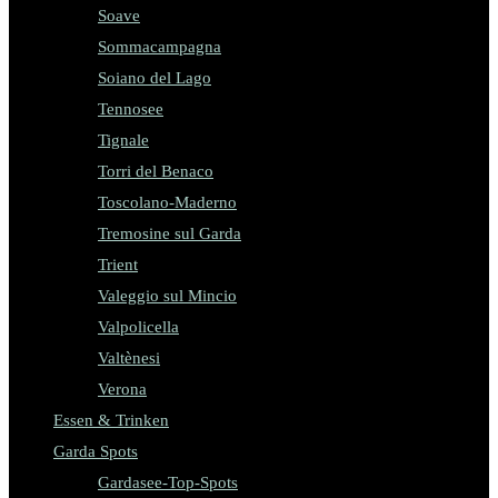
Soave
Sommacampagna
Soiano del Lago
Tennosee
Tignale
Torri del Benaco
Toscolano-Maderno
Tremosine sul Garda
Trient
Valeggio sul Mincio
Valpolicella
Valtènesi
Verona
Essen & Trinken
Garda Spots
Gardasee-Top-Spots