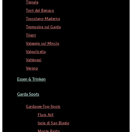
Tignale
Torri del Benaco
Toscolano-Maderno
Tremosine sul Garda
Trient
Valeggio sul Mincio
Valpolicella
Valtènesi
Verona
Essen & Trinken
Garda Spots
Gardasee-Top-Spots
Fluss Aril
Isola di San Biagio
Monte Baldo