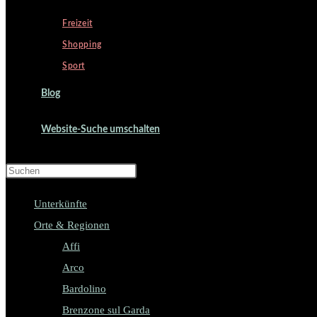
Freizeit
Shopping
Sport
Blog
Website-Suche umschalten
Press Escape to close the search pa
Unterkünfte
Orte & Regionen
Affi
Arco
Bardolino
Brenzone sul Garda