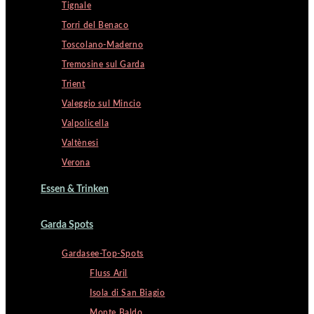
Tignale
Torri del Benaco
Toscolano-Maderno
Tremosine sul Garda
Trient
Valeggio sul Mincio
Valpolicella
Valtènesi
Verona
Essen & Trinken
Garda Spots
Gardasee-Top-Spots
Fluss Aril
Isola di San Biagio
Monte Baldo