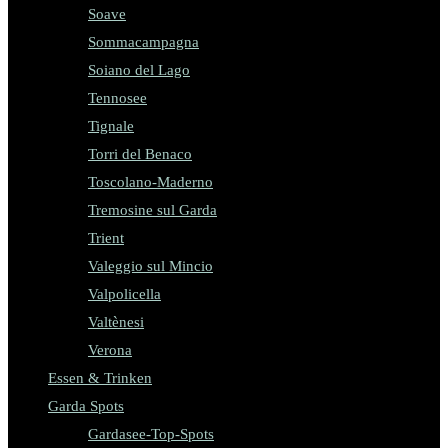
Soave
Sommacampagna
Soiano del Lago
Tennosee
Tignale
Torri del Benaco
Toscolano-Maderno
Tremosine sul Garda
Trient
Valeggio sul Mincio
Valpolicella
Valtènesi
Verona
Essen & Trinken
Garda Spots
Gardasee-Top-Spots