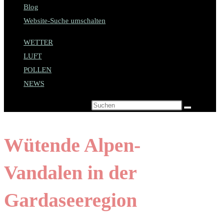
Blog
Website-Suche umschalten
WETTER
LUFT
POLLEN
NEWS
Diese Website durchsuchen
Wütende Alpen-
Vandalen in der
Gardaseeregion