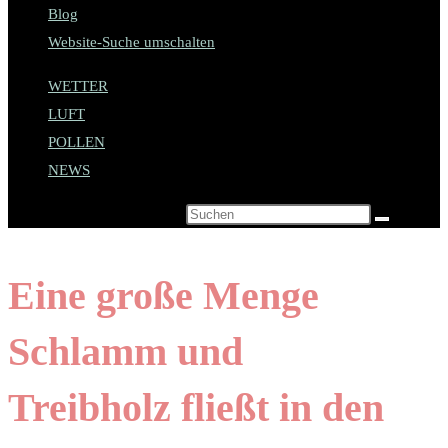
Blog
Website-Suche umschalten
WETTER
LUFT
POLLEN
NEWS
Diese Website durchsuchen
Eine große Menge
Schlamm und
Treibholz fließt in den