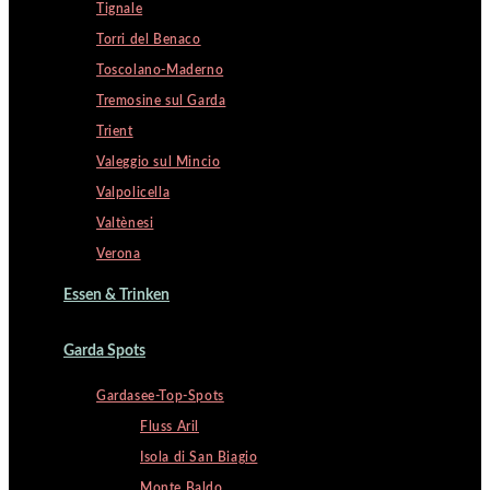
Tignale
Torri del Benaco
Toscolano-Maderno
Tremosine sul Garda
Trient
Valeggio sul Mincio
Valpolicella
Valtènesi
Verona
Essen & Trinken
Garda Spots
Gardasee-Top-Spots
Fluss Aril
Isola di San Biagio
Monte Baldo