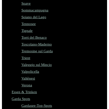
Soave
Sommacampagna
Soiano del Lago
Tennosee
Tignale
Torri del Benaco
Toscolano-Maderno
Tremosine sul Garda
Trient
Valeggio sul Mincio
Valpolicella
Valtènesi
Verona
Essen & Trinken
Garda Spots
Gardasee-Top-Spots