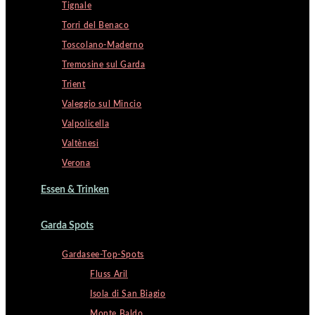
Tignale
Torri del Benaco
Toscolano-Maderno
Tremosine sul Garda
Trient
Valeggio sul Mincio
Valpolicella
Valtènesi
Verona
Essen & Trinken
Garda Spots
Gardasee-Top-Spots
Fluss Aril
Isola di San Biagio
Monte Baldo