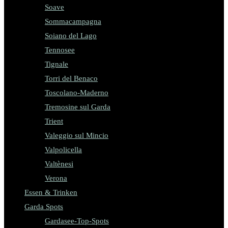
Soave
Sommacampagna
Soiano del Lago
Tennosee
Tignale
Torri del Benaco
Toscolano-Maderno
Tremosine sul Garda
Trient
Valeggio sul Mincio
Valpolicella
Valtènesi
Verona
Essen & Trinken
Garda Spots
Gardasee-Top-Spots