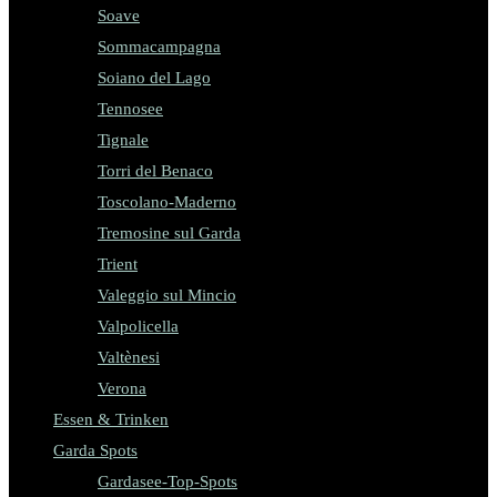
Soave
Sommacampagna
Soiano del Lago
Tennosee
Tignale
Torri del Benaco
Toscolano-Maderno
Tremosine sul Garda
Trient
Valeggio sul Mincio
Valpolicella
Valtènesi
Verona
Essen & Trinken
Garda Spots
Gardasee-Top-Spots