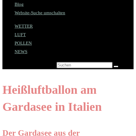
Blog
Website-Suche umschalten
WETTER
LUFT
POLLEN
NEWS
Diese Website durchsuchen
Heißluftballon am
Gardasee in Italien
Der Gardasee aus der