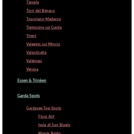
Tignale
Torri del Benaco
Toscolano-Maderno
Tremosine sul Garda
Trient
Valeggio sul Mincio
Valpolicella
Valtènesi
Verona
Essen & Trinken
Garda Spots
Gardasee-Top-Spots
Fluss Aril
Isola di San Biagio
Monte Baldo