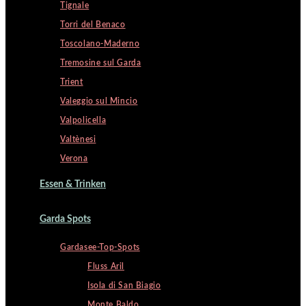
Tignale
Torri del Benaco
Toscolano-Maderno
Tremosine sul Garda
Trient
Valeggio sul Mincio
Valpolicella
Valtènesi
Verona
Essen & Trinken
Garda Spots
Gardasee-Top-Spots
Fluss Aril
Isola di San Biagio
Monte Baldo