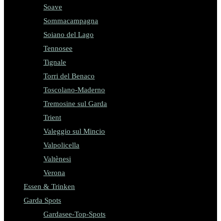
Soave
Sommacampagna
Soiano del Lago
Tennosee
Tignale
Torri del Benaco
Toscolano-Maderno
Tremosine sul Garda
Trient
Valeggio sul Mincio
Valpolicella
Valtènesi
Verona
Essen & Trinken
Garda Spots
Gardasee-Top-Spots