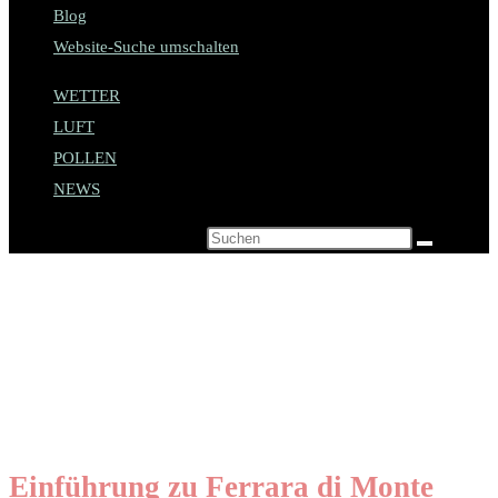
Blog
Website-Suche umschalten
WETTER
LUFT
POLLEN
NEWS
Diese Website durchsuchen
Ferrara di Monte Baldo
in Italien entdecken
Einführung zu Ferrara di Monte