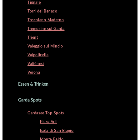
Tignale
Torri del Benaco
Toscolano-Maderno
Tremosine sul Garda
Trient
Valeggio sul Mincio
Valpolicella
Valtènesi
Verona
Essen & Trinken
Garda Spots
Gardasee-Top-Spots
Fluss Aril
Isola di San Biagio
Monte Baldo