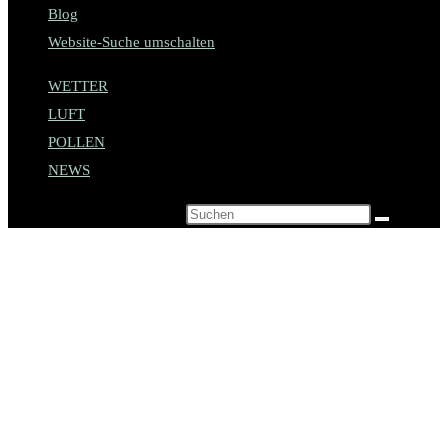
Blog
Website-Suche umschalten
WETTER
LUFT
POLLEN
NEWS
Diese Website durchsuchen
Esskultur in Italien –
Essgewohnheiten der
Italiener