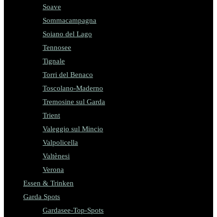
Soave
Sommacampagna
Soiano del Lago
Tennosee
Tignale
Torri del Benaco
Toscolano-Maderno
Tremosine sul Garda
Trient
Valeggio sul Mincio
Valpolicella
Valtènesi
Verona
Essen & Trinken
Garda Spots
Gardasee-Top-Spots